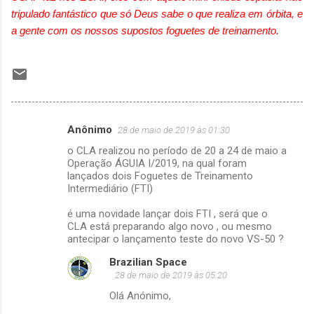
tripulado fantástico que só Deus sabe o que realiza em órbita, e
a gente com os nossos supostos foguetes de treinamento.
Anônimo
28 de maio de 2019 às 01:30
C
o CLA realizou no período de 20 a 24 de maio a
o
Operação ÁGUIA I/2019, na qual foram
m
lançados dois Foguetes de Treinamento
Intermediário (FTI)
e
é uma novidade lançar dois FTI , será que o
n
CLA está preparando algo novo , ou mesmo
t
antecipar o lançamento teste do novo VS-50 ?
á
Brazilian Space
r
28 de maio de 2019 às 05:20
i
Olá Anónimo,
o