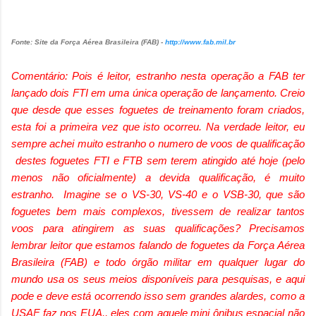
Fonte: Site da Força Aérea Brasileira (FAB) -
http://www.fab.mil.br
Comentário: Pois é leitor, estranho nesta operação a FAB ter
lançado dois FTI em uma única operação de lançamento. Creio
que desde que esses foguetes de treinamento foram criados,
esta foi a primeira vez que isto ocorreu. Na verdade leitor, eu
sempre achei muito estranho o numero de voos de qualificação
destes foguetes FTI e FTB sem terem atingido até hoje (pelo
menos não oficialmente) a devida qualificação, é muito
estranho. Imagine se o VS-30, VS-40 e o VSB-30, que são
foguetes bem mais complexos, tivessem de realizar tantos
voos para atingirem as suas qualificações? Precisamos
lembrar leitor que estamos falando de foguetes da Força Aérea
Brasileira (FAB) e todo órgão militar em qualquer lugar do
mundo usa os seus meios disponíveis para pesquisas, e aqui
pode e deve está ocorrendo isso sem grandes alardes, como a
USAF faz nos EUA., eles com aquele mini ônibus espacial não