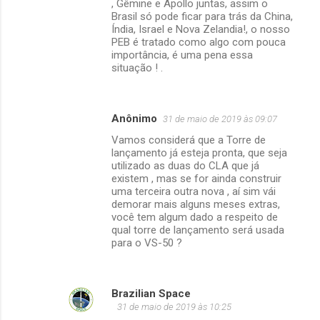
, Gêmine e Apollo juntas, assim o
Brasil só pode ficar para trás da China,
Índia, Israel e Nova Zelandia!, o nosso
PEB é tratado como algo com pouca
importância, é uma pena essa
situação ! .
Anônimo
31 de maio de 2019 às 09:07
Vamos considerá que a Torre de
lançamento já esteja pronta, que seja
utilizado as duas do CLA que já
existem , mas se for ainda construir
uma terceira outra nova , aí sim vái
demorar mais alguns meses extras,
você tem algum dado a respeito de
qual torre de lançamento será usada
para o VS-50 ?
Brazilian Space
31 de maio de 2019 às 10:25