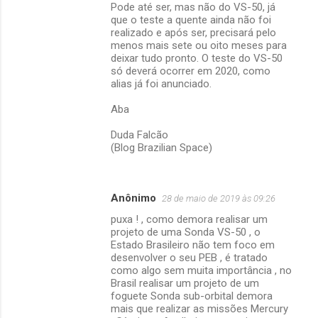
Pode até ser, mas não do VS-50, já
s
que o teste a quente ainda não foi
realizado e após ser, precisará pelo
menos mais sete ou oito meses para
deixar tudo pronto. O teste do VS-50
só deverá ocorrer em 2020, como
alias já foi anunciado.
Aba
Duda Falcão
(Blog Brazilian Space)
Anônimo
28 de maio de 2019 às 09:26
puxa ! , como demora realisar um
projeto de uma Sonda VS-50 , o
Estado Brasileiro não tem foco em
desenvolver o seu PEB , é tratado
como algo sem muita importância , no
Brasil realisar um projeto de um
foguete Sonda sub-orbital demora
mais que realizar as missões Mercury